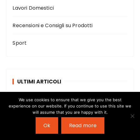
Lavori Domestici
Recensioni e Consigli su Prodotti
Sport
ULTIMI ARTICOLI
Asciugatrice si accende ma non gira il
We use cookies to ensure that we give you the best
cestello – Come risolvere il problema
experience on our website. If you continue to use this site we
will assume that you are happy with it.
Termosifone non scalda in basso – Come
Ok
Read more
risolvere il problema