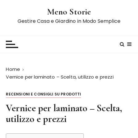
S
Meno Storie
a
l
Gestire Casa e Giardino in Modo Semplice
t
a
a
l
c
o
Home
n
Vernice per laminato – Scelta, utilizzo e prezzi
t
e
RECENSIONI E CONSIGLI SU PRODOTTI
n
u
Vernice per laminato – Scelta,
t
utilizzo e prezzi
o