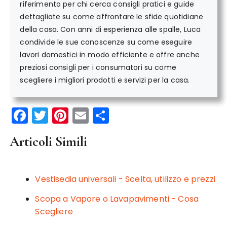
riferimento per chi cerca consigli pratici e guide
dettagliate su come affrontare le sfide quotidiane
della casa. Con anni di esperienza alle spalle, Luca
condivide le sue conoscenze su come eseguire
lavori domestici in modo efficiente e offre anche
preziosi consigli per i consumatori su come
scegliere i migliori prodotti e servizi per la casa.
F
T
Pi
E
C
a
w
n
m
o
Articoli Simili
c
it
te
ai
n
e
te
re
l
di
b
r
st
vi
Vestisedia universali - Scelta, utilizzo e prezzi
o
di
Scopa a Vapore o Lavapavimenti - Cosa
o
Scegliere