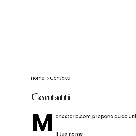
S
a
l
t
a
a
l
c
o
n
Home
Contatti
t
e
Contatti
n
u
t
M
enostorie.com propone guide util
o
Il tuo nome