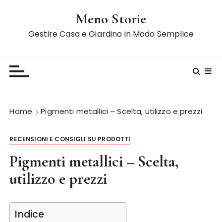
S
Meno Storie
a
l
Gestire Casa e Giardino in Modo Semplice
t
a
a
l
c
o
Home
Pigmenti metallici – Scelta, utilizzo e prezzi
n
t
RECENSIONI E CONSIGLI SU PRODOTTI
e
n
Pigmenti metallici – Scelta,
u
utilizzo e prezzi
t
o
Indice