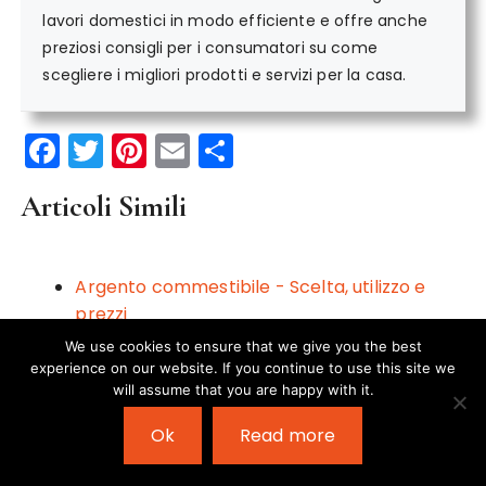
lavori domestici in modo efficiente e offre anche
preziosi consigli per i consumatori su come
scegliere i migliori prodotti e servizi per la casa.
F
T
Pi
E
C
a
w
n
m
o
Articoli Simili
c
it
te
ai
n
e
te
re
l
di
b
r
st
vi
Argento commestibile - Scelta, utilizzo e
o
di
prezzi
o
We use cookies to ensure that we give you the best
Ceralacca bronzo - Scelta, utilizzo e prezzi
experience on our website. If you continue to use this site we
k
will assume that you are happy with it.
Vernice oro - Scelta, utilizzo e prezzi
Ok
Read more
Pittura gessosa - Scelta, utilizzo e prezzi
Crema oro per ceralacca - Migliore scelta,