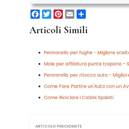
F
T
Pi
E
C
a
w
n
m
o
Articoli Simili
c
it
te
ai
n
e
te
re
l
di
b
r
st
vi
Pennarello per fughe - Migliore scelta
o
di
Mole per affilatura punte trapano - Sc
o
Pennarello per ritocco auto - Miglior
k
Come Fare Partire un'Auto con un Av
Come Riciclare i Calzini Spaiati
ARTICOLO PRECEDENTE