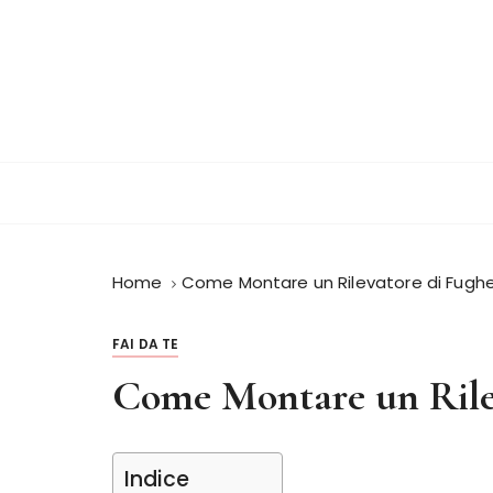
S
a
l
t
a
a
l
c
o
n
Home
Come Montare un Rilevatore di Fughe
t
e
n
FAI DA TE
u
Come Montare un Rilev
t
o
Indice