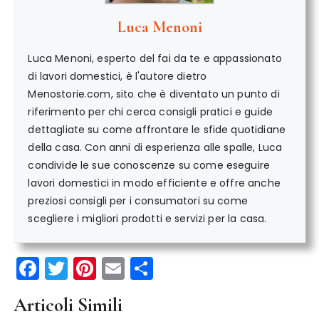
Luca Menoni
Luca Menoni, esperto del fai da te e appassionato
di lavori domestici, è l'autore dietro
Menostorie.com, sito che è diventato un punto di
riferimento per chi cerca consigli pratici e guide
dettagliate su come affrontare le sfide quotidiane
della casa. Con anni di esperienza alle spalle, Luca
condivide le sue conoscenze su come eseguire
lavori domestici in modo efficiente e offre anche
preziosi consigli per i consumatori su come
scegliere i migliori prodotti e servizi per la casa.
F
T
Pi
E
C
a
w
n
m
o
Articoli Simili
c
it
te
ai
n