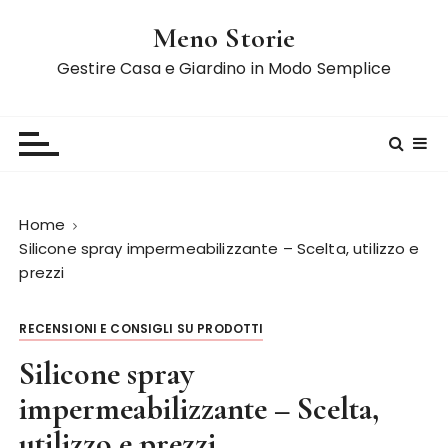
S
Meno Storie
a
l
Gestire Casa e Giardino in Modo Semplice
t
a
a
l
c
o
Home
n
Silicone spray impermeabilizzante – Scelta, utilizzo e
t
prezzi
e
n
RECENSIONI E CONSIGLI SU PRODOTTI
u
t
Silicone spray
o
impermeabilizzante – Scelta,
utilizzo e prezzi