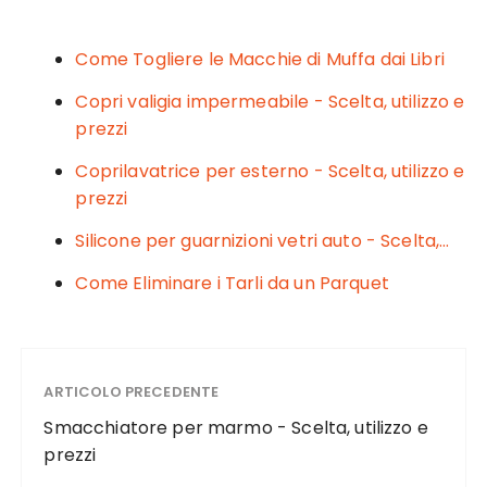
e
te
re
l
di
b
r
st
vi
Come Togliere le Macchie di Muffa dai Libri
o
di
Copri valigia impermeabile - Scelta, utilizzo e
o
prezzi
k
Coprilavatrice per esterno - Scelta, utilizzo e
prezzi
Silicone per guarnizioni vetri auto - Scelta,…
Come Eliminare i Tarli da un Parquet
ARTICOLO PRECEDENTE
Smacchiatore per marmo - Scelta, utilizzo e
prezzi