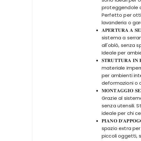
proteggendole da
Perfetto per ott
lavanderia o ga
𝐀𝐏𝐄𝐑𝐓𝐔𝐑𝐀 𝐀 𝐒𝐄
sistema a serra
all'oblò, senza 
Ideale per ambien
𝐒𝐓𝐑𝐔𝐓𝐓𝐔𝐑𝐀 𝐈𝐍
materiale imperm
per ambienti int
deformazioni o 
𝐌𝐎𝐍𝐓𝐀𝐆𝐆𝐈𝐎 𝐒𝐄
Grazie al sistem
senza utensili. 
ideale per chi ce
𝐏𝐈𝐀𝐍𝐎 𝐃’𝐀𝐏𝐏
spazio extra per
piccoli oggetti,