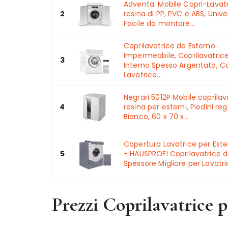
Adventa: Mobile Copri-Lavatr
2
resina di PP, PVC e ABS, Unive
Facile da montare...
Coprilavatrice da Esterno
Impermeabile, Coprilavatric
3
Interno Spesso Argentato, Co
Lavatrice...
Negrari 5012P Mobile coprilav
4
resina per esterni, Piedini rego
Bianco, 60 x 70 x...
Copertura Lavatrice per Est
5
- HAUSPROFI Coprilavatrice d
Spessore Migliore per Lavatrici
Prezzi Coprilavatrice p