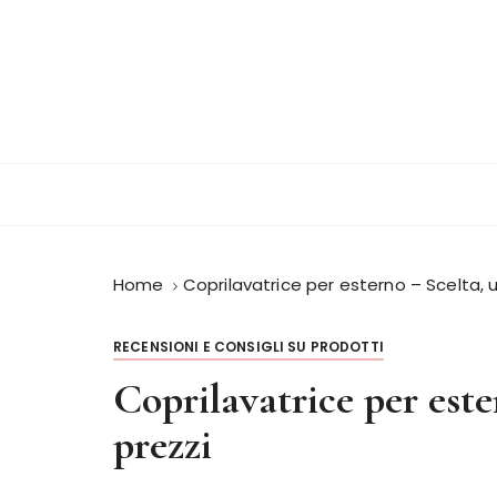
S
a
l
t
a
a
l
c
o
n
Home
Coprilavatrice per esterno – Scelta, ut
t
e
n
RECENSIONI E CONSIGLI SU PRODOTTI
u
Coprilavatrice per ester
t
o
prezzi