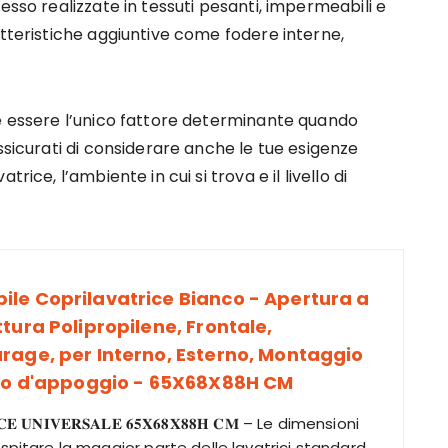
esso realizzate in tessuti pesanti, impermeabili e
atteristiche aggiuntive come fodere interne,
be essere l’unico fattore determinante quando
ssicurati di considerare anche le tue esigenze
rice, l’ambiente in cui si trova e il livello di
le Coprilavatrice Bianco - Apertura a
tura Polipropilene, Frontale,
rage, per Interno, Esterno, Montaggio
ano d'appoggio - 65X68X88H CM
𝐈𝐂𝐄 𝐔𝐍𝐈𝐕𝐄𝐑𝐒𝐀𝐋𝐄 𝟔𝟓𝐗𝟔𝟖𝐗𝟖𝟖𝐇 𝐂𝐌 – Le dimensioni
ospitare la maggior parte delle lavatrici standard,