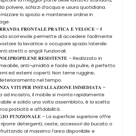
 polvere, schizzi d’acqua e usura quotidiana.
imizzare lo spazio e mantenere ordine in
rage.
𝐑𝐑𝐀𝐍𝐃𝐀 𝐅𝐑𝐎𝐍𝐓𝐀𝐋𝐄 𝐏𝐑𝐀𝐓𝐈𝐂𝐀 𝐄 𝐕𝐄𝐋𝐎𝐂𝐄 – Il
nda scorrevole permette di accedere facilmente
spostare la lavatrice o occupare spazio laterale.
ti stretti o angoli funzionali.
 𝐏𝐎𝐋𝐈𝐏𝐑𝐎𝐏𝐈𝐋𝐄𝐍𝐄 𝐑𝐄𝐒𝐈𝐒𝐓𝐄𝐍𝐓𝐄 – Realizzato in
eabile, anti-umidità e facile da pulire, è perfetto
erni ed esterni coperti. Non teme ruggine,
deterioramento nel tempo.
𝐙𝐀 𝐕𝐈𝐓𝐈 𝐏𝐄𝐑 𝐈𝐍𝐒𝐓𝐀𝐋𝐋𝐀𝐙𝐈𝐎𝐍𝐄 𝐈𝐌𝐌𝐄𝐃𝐈𝐀𝐓𝐀 –
a ad incastro, il mobile si monta rapidamente
Stabile e solido una volta assemblato, è la scelta
rca praticità e affidabilità.
𝐆𝐆𝐈𝐎 𝐅𝐔𝐍𝐙𝐈𝐎𝐍𝐀𝐋𝐄 – La superficie superiore offre
 riporre detergenti, ceste, accessori da bucato o
 sfruttando al massimo l’area disponibile e