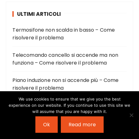
ULTIMI ARTICOLI
Termosifone non scalda in basso – Come
risolvere il problema
Telecomando cancello si accende ma non
funziona – Come risolvere il problema
Piano induzione non si accende più – Come
risolvere il problema
We use cookies to ensure that we give you the best
Montalatte elettrico non funziona – Come
experience on our website. If you continue to use this site we
will assume that you are happy with it.
risolvere il problema
Ok
Read more
Macchina lavapavimenti non esce acqua –
Come risolvere il problema