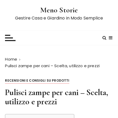
S
Meno Storie
a
l
Gestire Casa e Giardino in Modo Semplice
t
a
a
l
c
o
Home
n
Pulisci zampe per cani – Scelta, utilizzo e prezzi
t
e
RECENSIONI E CONSIGLI SU PRODOTTI
n
u
Pulisci zampe per cani – Scelta,
t
utilizzo e prezzi
o