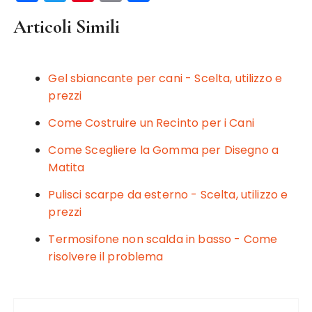
a
w
n
m
o
Articoli Simili
c
it
te
ai
n
e
te
re
l
di
b
r
st
vi
Gel sbiancante per cani - Scelta, utilizzo e
o
di
prezzi
o
Come Costruire un Recinto per i Cani
k
Come Scegliere la Gomma per Disegno a
Matita
Pulisci scarpe da esterno - Scelta, utilizzo e
prezzi
Termosifone non scalda in basso - Come
risolvere il problema