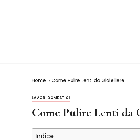
S
a
l
t
a
a
l
c
o
n
Home
Come Pulire Lenti da Gioielliere
t
e
n
LAVORI DOMESTICI
u
Come Pulire Lenti da G
t
o
Indice