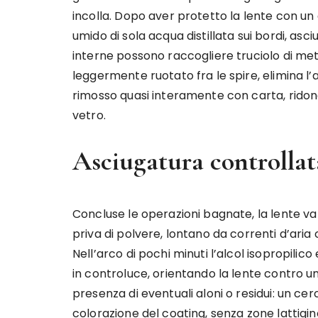
incolla. Dopo aver protetto la lente con un
umido di sola acqua distillata sui bordi, as
interne possono raccogliere truciolo di met
leggermente ruotato fra le spire, elimina l’
rimosso quasi interamente con carta, ridona
vetro.
Asciugatura controllata
Concluse le operazioni bagnate, la lente va
priva di polvere, lontano da correnti d’ari
Nell’arco di pochi minuti l’alcol isopropilic
in controluce, orientando la lente contro u
presenza di eventuali aloni o residui: un ce
colorazione del coating, senza zone lattigin