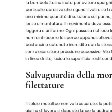
la bomboletta inclinata per evitare spurgh
particelle abrasive che rigano il vetro se 
una minima quantità di soluzione sul panno, n
lente e montatura. Il movimento deve esser
leggera e uniforme. Ogni passata richiede l
non reintrodurre lo sporco appena sollevato
bastoncino cotonato inumidito con la stes
senza esercitare pressione eccessiva. Alla 
in linee dritte, lucida la superficie restitue
Salvaguardia della mon
filettature
Il telaio metallico non va trascurato: la pat
giorno di lavoro si deposita lungo la godro