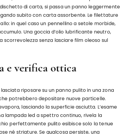
 dischetto di carta, si passa un panno leggermente
ciugando subito con carta assorbente. Le filettature
allo: in quel caso un pennellino a setole morbide,
accumulo. Una goccia d’olio lubrificante neutro,
 scorrevolezza senza lasciare film oleoso sul
 e verifica ottica
 lasciata riposare su un panno pulito in una zona
a che potrebbero depositare nuove particelle.
o evapora, lasciando la superficie asciutta. L’esame
na lampada led a spettro continuo, rivela la
rchio perfettamente pulito esibisce solo la tenue
ose né striature. Se qualcosa persiste, una