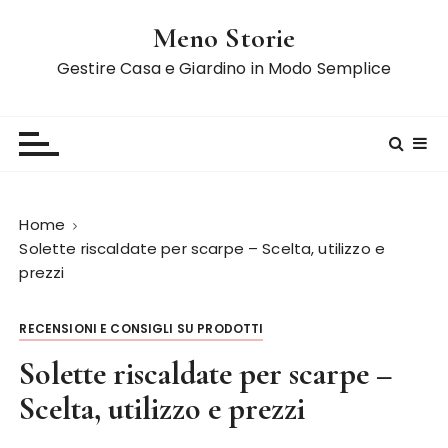
S
Meno Storie
a
l
Gestire Casa e Giardino in Modo Semplice
t
a
a
l
c
o
Home
n
Solette riscaldate per scarpe – Scelta, utilizzo e
t
prezzi
e
n
RECENSIONI E CONSIGLI SU PRODOTTI
u
t
Solette riscaldate per scarpe –
o
Scelta, utilizzo e prezzi