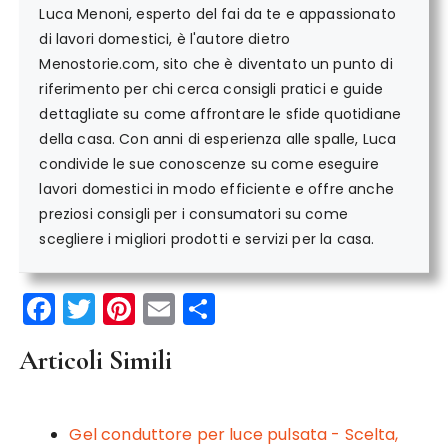
Luca Menoni, esperto del fai da te e appassionato
di lavori domestici, è l'autore dietro
Menostorie.com, sito che è diventato un punto di
riferimento per chi cerca consigli pratici e guide
dettagliate su come affrontare le sfide quotidiane
della casa. Con anni di esperienza alle spalle, Luca
condivide le sue conoscenze su come eseguire
lavori domestici in modo efficiente e offre anche
preziosi consigli per i consumatori su come
scegliere i migliori prodotti e servizi per la casa.
F
T
Pi
E
C
a
w
n
m
o
Articoli Simili
c
it
te
ai
n
e
te
re
l
di
b
r
st
vi
Gel conduttore per luce pulsata - Scelta,