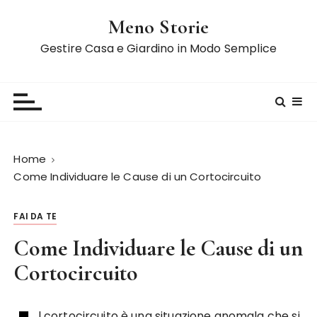
S
Meno Storie
a
l
Gestire Casa e Giardino in Modo Semplice
t
a
a
l
c
o
Home
n
Come Individuare le Cause di un Cortocircuito
t
e
FAI DA TE
n
u
Come Individuare le Cause di un
t
Cortocircuito
o
l cortocircuito è una situazione anomala che si