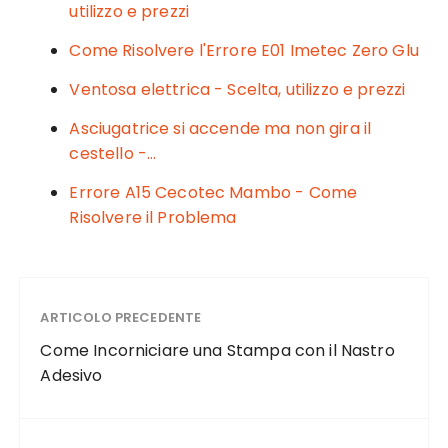
o
di
utilizzo e prezzi
o
Come Risolvere l'Errore E01 Imetec Zero Glu​​
k
Ventosa elettrica - Scelta, utilizzo e prezzi
Asciugatrice si accende ma non gira il
cestello -…
Errore A15 Cecotec Mambo - Come
Risolvere il Problema
ARTICOLO PRECEDENTE
Come Incorniciare una Stampa con il Nastro
Adesivo