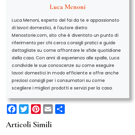
Luca Menoni
Luca Menoni, esperto del fai da te e appassionato
di lavori domestici, è l'autore dietro
Menostorie.com, sito che è diventato un punto di
riferimento per chi cerca consigli pratici e guide
dettagliate su come affrontare le sfide quotidiane
della casa. Con anni di esperienza alle spalle, Luca
condivide le sue conoscenze su come eseguire
lavori domestici in modo efficiente e offre anche
preziosi consigli per i consumatori su come
scegliere i migliori prodotti e servizi per la casa.
F
T
Pi
E
C
a
w
n
m
o
Articoli Simili
c
it
te
ai
n