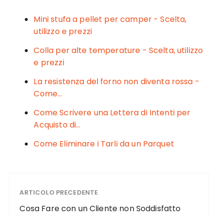
e
te
re
l
di
b
r
st
vi
Mini stufa a pellet per camper - Scelta,
o
di
utilizzo e prezzi
o
Colla per alte temperature - Scelta, utilizzo
k
e prezzi
La resistenza del forno non diventa rossa -
Come…
Come Scrivere una Lettera di Intenti per
Acquisto di…
Come Eliminare i Tarli da un Parquet
ARTICOLO PRECEDENTE
Cosa Fare con un Cliente non Soddisfatto