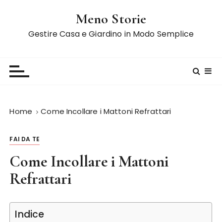
S
Meno Storie
a
l
Gestire Casa e Giardino in Modo Semplice
t
a
a
l
c
o
Home
Come Incollare i Mattoni Refrattari
n
t
FAI DA TE
e
n
Come Incollare i Mattoni
u
Refrattari
t
o
Indice