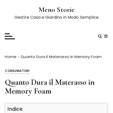
S
Meno Storie
a
l
Gestire Casa e Giardino in Modo Semplice
t
a
a
l
c
o
Home
Quanto Dura il Materasso in Memory Foam
n
t
CONSUMATORI
e
n
Quanto Dura il Materasso in
u
Memory Foam
t
o
Indice