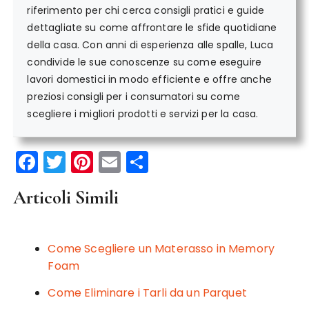
riferimento per chi cerca consigli pratici e guide
dettagliate su come affrontare le sfide quotidiane
della casa. Con anni di esperienza alle spalle, Luca
condivide le sue conoscenze su come eseguire
lavori domestici in modo efficiente e offre anche
preziosi consigli per i consumatori su come
scegliere i migliori prodotti e servizi per la casa.
F
T
Pi
E
C
a
w
n
m
o
Articoli Simili
c
it
te
ai
n
e
te
re
l
di
b
r
st
vi
Come Scegliere un Materasso in Memory
o
di
Foam
o
Come Eliminare i Tarli da un Parquet