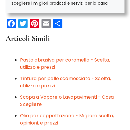
scegliere i migliori prodotti e servizi per la casa.
F
T
Pi
E
C
a
w
n
m
o
Articoli Simili
c
it
te
ai
n
e
te
re
l
di
b
r
st
vi
Pasta abrasiva per coramella - Scelta,
o
di
utilizzo e prezzi
o
Tintura per pelle scamosciata - Scelta,
k
utilizzo e prezzi
Scopa a Vapore o Lavapavimenti - Cosa
Scegliere
Olio per coppettazione - Migliore scelta,
opinioni, e prezzi