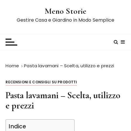
S
Meno Storie
a
l
Gestire Casa e Giardino in Modo Semplice
t
a
a
l
c
o
Home
Pasta lavamani – Scelta, utilizzo e prezzi
n
t
RECENSIONI E CONSIGLI SU PRODOTTI
e
n
Pasta lavamani – Scelta, utilizzo
u
e prezzi
t
o
Indice