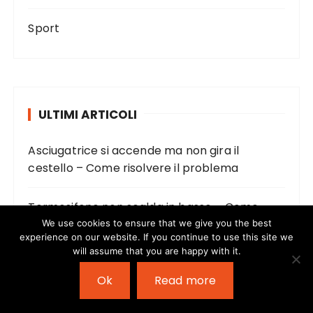
Sport
ULTIMI ARTICOLI
Asciugatrice si accende ma non gira il
cestello – Come risolvere il problema
Termosifone non scalda in basso – Come
risolvere il problema
We use cookies to ensure that we give you the best
experience on our website. If you continue to use this site we
will assume that you are happy with it.
Telecomando cancello si accende ma non
Ok
Read more
funziona – Come risolvere il problema