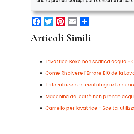
anche preziosi consigli per i consumatori su co
F
T
Pi
E
C
a
w
n
m
o
Articoli Simili
c
it
te
ai
n
e
te
re
l
di
b
r
st
vi
Lavatrice Beko non scarica acqua - C
o
di
Come Risolvere l'Errore E10 della Lav
o
La lavatrice non centrifuga e fa ru
k
Macchina del caffè non prende acqu
Carrello per lavatrice - Scelta, utilizz