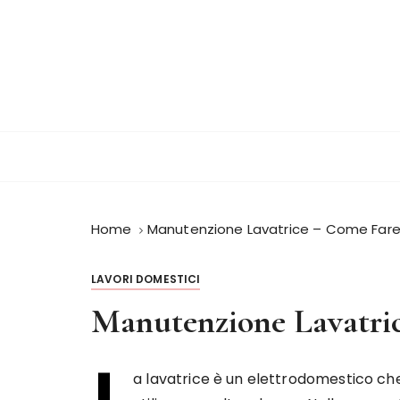
S
a
l
t
a
a
l
c
o
n
Home
Manutenzione Lavatrice – Come Far
t
e
n
LAVORI DOMESTICI
u
Manutenzione Lavatri
t
o
L
a lavatrice è un elettrodomestico che