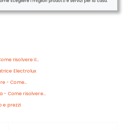
me scegliere i migliori prodotti e servizi per la casa.
ome risolvere il…
atrice Electrolux
more - Come…
a - Come risolvere…
o e prezzi