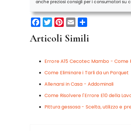
anche preziosi consigli per i consumatori su co
F
T
Pi
E
C
a
w
n
m
o
Articoli Simili
c
it
te
ai
n
e
te
re
l
di
b
r
st
vi
Errore A15 Cecotec Mambo - Come Ri
o
di
Come Eliminare i Tarli da un Parquet
o
Allenarsi in Casa - Addominali
k
Come Risolvere l'Errore E10 della Lav
Pittura gessosa - Scelta, utilizzo e pr