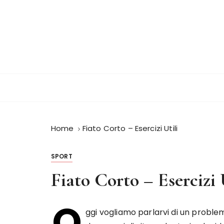
S
a
l
t
a
a
l
c
o
n
Home
Fiato Corto – Esercizi Utili
t
e
n
SPORT
u
Fiato Corto – Esercizi 
t
o
O
ggi vogliamo parlarvi di un proble