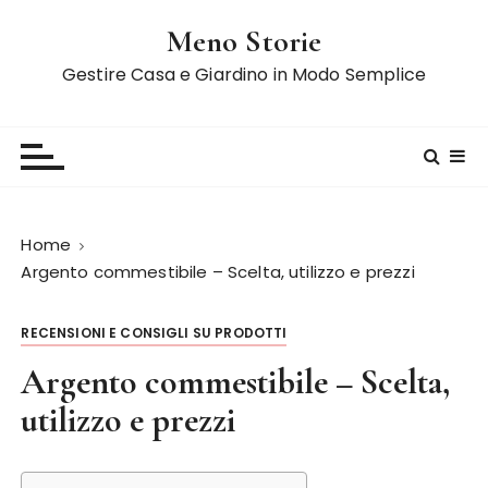
S
Meno Storie
a
l
Gestire Casa e Giardino in Modo Semplice
t
a
a
l
c
o
Home
n
Argento commestibile – Scelta, utilizzo e prezzi
t
e
RECENSIONI E CONSIGLI SU PRODOTTI
n
u
Argento commestibile – Scelta,
t
utilizzo e prezzi
o