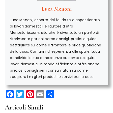
Luca Menoni
Luca Menoni, esperto del fai da te e appassionato
di lavori domestici, è l'autore dietro
Menostorie.com, sito che è diventato un punto di
riferimento per chi cerca consigli pratici e guide
dettagliate su come affrontare le sfide quotidiane
della casa. Con anni di esperienza alle spalle, Luca
condivide le sue conoscenze su come eseguire
lavori domestici in modo efficiente e offre anche
preziosi consigli per i consumatori su come
scegliere i migliori prodotti e servizi per la casa.
F
T
Pi
E
C
a
w
n
m
o
Articoli Simili
c
it
te
ai
n