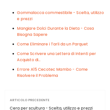
e
te
re
l
di
b
r
st
vi
Gommalacca commestibile - Scelta, utilizzo
o
di
e prezzi
o
Mangiare Dolci Durante la Dieta - Cosa
k
Bisogna Sapere
Come Eliminare i Tarli da un Parquet
Come Scrivere una Lettera di Intenti per
Acquisto di…
Errore A15 Cecotec Mambo - Come
Risolvere il Problema
ARTICOLO PRECEDENTE
Cera per scultura - Scelta, utilizzo e prezzi