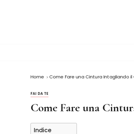
S
a
l
t
a
a
l
c
o
n
Home
Come Fare una Cintura Intagliando il
t
e
n
FAI DA TE
u
Come Fare una Cintura
t
o
Indice