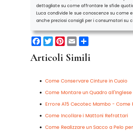
dettagliate su come affrontare le sfide quotid
Luca condivide le sue conoscenze su come ese
anche preziosi consigli per i consumatori su co
F
T
Pi
E
C
a
w
n
m
o
Articoli Simili
c
it
te
ai
n
e
te
re
l
di
b
r
st
vi
Come Conservare Cinture in Cuoio
o
di
Come Montare un Quadro all'Inglese
o
Errore A15 Cecotec Mambo - Come Ri
k
Come Incollare i Mattoni Refrattari
Come Realizzare un Sacco a Pelo pe