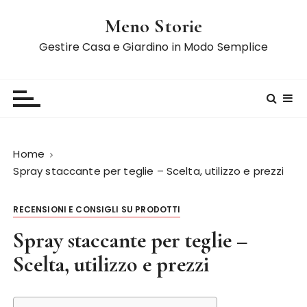
S
Meno Storie
a
l
Gestire Casa e Giardino in Modo Semplice
t
a
a
l
c
o
Home
n
Spray staccante per teglie – Scelta, utilizzo e prezzi
t
e
RECENSIONI E CONSIGLI SU PRODOTTI
n
u
Spray staccante per teglie –
t
Scelta, utilizzo e prezzi
o