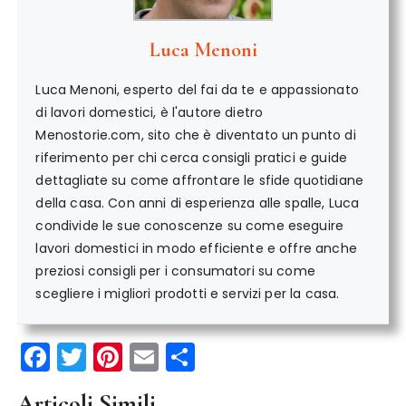
Luca Menoni
Luca Menoni, esperto del fai da te e appassionato
di lavori domestici, è l'autore dietro
Menostorie.com, sito che è diventato un punto di
riferimento per chi cerca consigli pratici e guide
dettagliate su come affrontare le sfide quotidiane
della casa. Con anni di esperienza alle spalle, Luca
condivide le sue conoscenze su come eseguire
lavori domestici in modo efficiente e offre anche
preziosi consigli per i consumatori su come
scegliere i migliori prodotti e servizi per la casa.
F
T
Pi
E
C
a
w
n
m
o
Articoli Simili