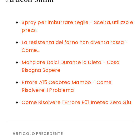
c
it
te
ai
n
e
te
re
l
di
b
r
st
vi
Spray per imburrare teglie - Scelta, utilizzo e
o
di
prezzi
o
La resistenza del forno non diventa rossa -
k
Come…
Mangiare Dolci Durante la Dieta - Cosa
Bisogna Sapere
Errore A15 Cecotec Mambo - Come
Risolvere il Problema
Come Risolvere l'Errore E01 Imetec Zero Glu​​
ARTICOLO PRECEDENTE