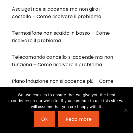
Asciugatrice si accende ma non gira il
cestello – Come risolvere il problema
Termosifone non scalda in basso – Come
risolvere il problema
Telecomando cancello si accende ma non
funziona – Come risolvere il problema
Piano induzione non si accende più – Come
risolvere il problema
We use cookies to ensure that we give you the best
experience on our website. If you continue to use this site we
Montalatte elettrico non funziona – Come
will assume that you are happy with it.
risolvere il problema
Ok
Read more