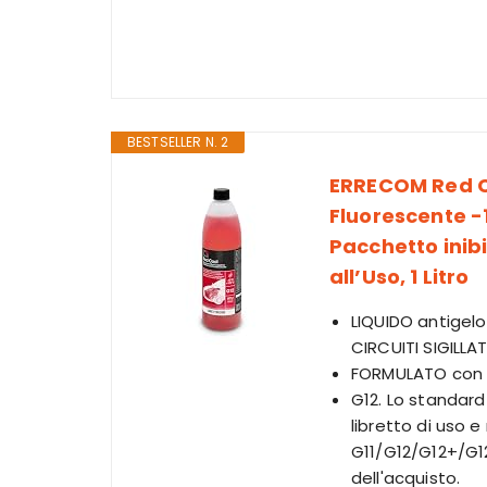
BESTSELLER N. 2
ERRECOM Red Co
Fluorescente -
Pacchetto inib
all’Uso, 1 Litro
LIQUIDO antigelo
CIRCUITI SIGILLAT
FORMULATO con p
G12. Lo standard
libretto di uso 
G11/G12/G12+/G12
dell'acquisto.