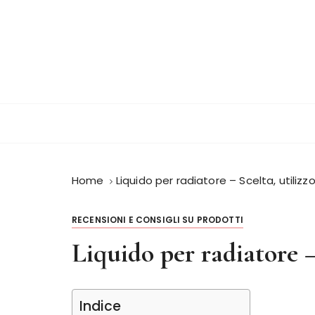
S
a
l
t
a
a
l
c
o
n
Home
Liquido per radiatore – Scelta, utilizz
t
e
n
RECENSIONI E CONSIGLI SU PRODOTTI
u
Liquido per radiatore – 
t
o
Indice