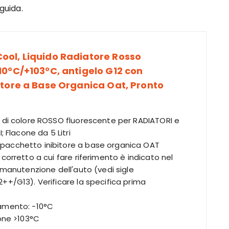
guida.
ol, Liquido Radiatore Rosso
10°C/+103°C, antigelo G12 con
itore a Base Organica Oat, Pronto
 di colore ROSSO fluorescente per RADIATORI e
; Flacone da 5 Litri
acchetto inibitore a base organica OAT
 corretto a cui fare riferimento è indicato nel
e manutenzione dell'auto (vedi sigle
++/G13). Verificare la specifica prima
amento: -10°C
ione >103°C