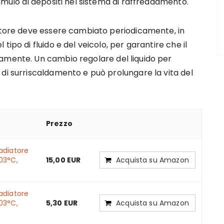
umulo di depositi nel sistema di raffreddamento.
iatore deve essere cambiato periodicamente, in
ipo di fluido e del veicolo, per garantire che il
amente. Un cambio regolare del liquido per
di surriscaldamento e può prolungare la vita del
Prezzo
adiatore
03°C,
15,00 EUR
Acquista su Amazon
.
adiatore
03°C,
5,30 EUR
Acquista su Amazon
.