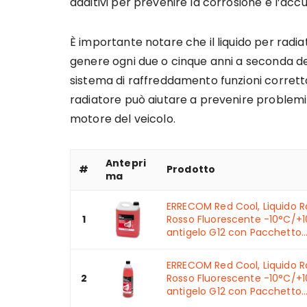
additivi per prevenire la corrosione e l’acc
È importante notare che il liquido per rad
genere ogni due o cinque anni a seconda del t
sistema di raffreddamento funzioni corrett
radiatore può aiutare a prevenire problemi 
motore del veicolo.
Antepri
#
Prodotto
ma
ERRECOM Red Cool, Liquido R
1
Rosso Fluorescente -10°C/+1
antigelo G12 con Pacchetto..
ERRECOM Red Cool, Liquido R
2
Rosso Fluorescente -10°C/+1
antigelo G12 con Pacchetto..