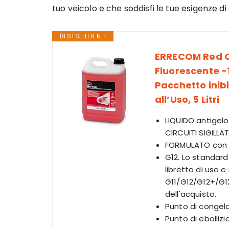
tuo veicolo e che soddisfi le tue esigenze di 
BESTSELLER N. 1
ERRECOM Red Co
Fluorescente -
Pacchetto inib
all’Uso, 5 Litri
LIQUIDO antigelo
CIRCUITI SIGILLATI
FORMULATO con p
G12. Lo standard
libretto di uso 
G11/G12/G12+/G12
dell'acquisto.
Punto di congel
Punto di ebolliz