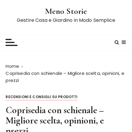
S
Meno Storie
a
l
Gestire Casa e Giardino in Modo Semplice
t
a
a
l
c
o
Home
n
Coprisedia con schienale – Migliore scelta, opinioni, e
t
prezzi
e
n
RECENSIONI E CONSIGLI SU PRODOTTI
u
t
Coprisedia con schienale –
o
Migliore scelta, opinioni, e
prezzi