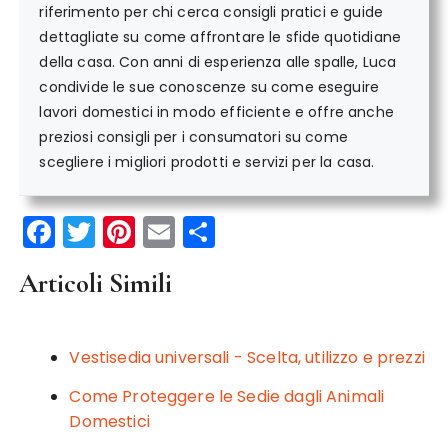
riferimento per chi cerca consigli pratici e guide
dettagliate su come affrontare le sfide quotidiane
della casa. Con anni di esperienza alle spalle, Luca
condivide le sue conoscenze su come eseguire
lavori domestici in modo efficiente e offre anche
preziosi consigli per i consumatori su come
scegliere i migliori prodotti e servizi per la casa.
F
T
Pi
E
C
a
w
n
m
o
Articoli Simili
c
it
te
ai
n
e
te
re
l
di
b
r
st
vi
Vestisedia universali - Scelta, utilizzo e prezzi
o
di
Come Proteggere le Sedie dagli Animali
o
Domestici