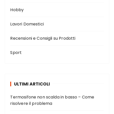
l
Hobby
i
a
Lavori Domestici
r
t
Recensioni e Consigli su Prodotti
i
c
Sport
o
l
i
ULTIMI ARTICOLI
Termosifone non scalda in basso – Come
risolvere il problema