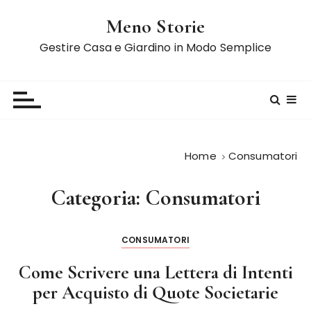
S
Meno Storie
a
l
Gestire Casa e Giardino in Modo Semplice
t
a
a
l
c
o
Home
Consumatori
n
t
Categoria:
Consumatori
e
n
u
CONSUMATORI
t
o
Come Scrivere una Lettera di Intenti
per Acquisto di Quote Societarie