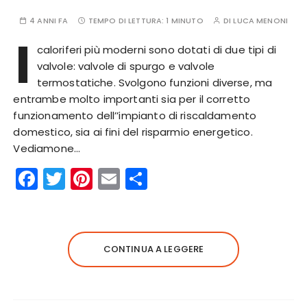
4 ANNI FA
TEMPO DI LETTURA:
1 MINUTO
DI
LUCA MENONI
I
caloriferi più moderni sono dotati di due tipi di
valvole: valvole di spurgo e valvole
termostatiche. Svolgono funzioni diverse, ma
entrambe molto importanti sia per il corretto
funzionamento dell’’impianto di riscaldamento
domestico, sia ai fini del risparmio energetico.
Vediamone…
F
T
Pi
E
C
a
w
n
m
o
c
it
te
ai
n
e
te
re
l
di
CONTINUA A LEGGERE
b
r
st
vi
o
di