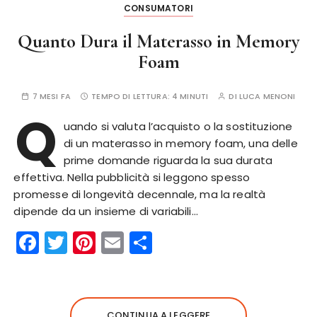
k
CONSUMATORI
Quanto Dura il Materasso in Memory
Foam
7 MESI FA
TEMPO DI LETTURA:
4 MINUTI
DI
LUCA MENONI
Q
uando si valuta l’acquisto o la sostituzione
di un materasso in memory foam, una delle
prime domande riguarda la sua durata
effettiva. Nella pubblicità si leggono spesso
promesse di longevità decennale, ma la realtà
dipende da un insieme di variabili…
F
T
Pi
E
C
a
w
n
m
o
c
it
te
ai
n
e
te
re
l
di
CONTINUA A LEGGERE