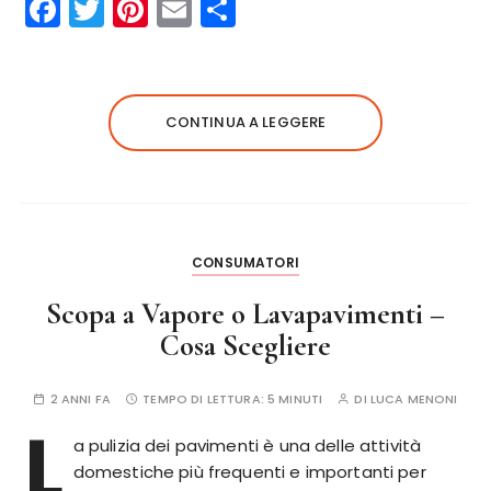
F
T
Pi
E
C
a
w
n
m
o
c
it
te
ai
n
e
te
re
l
di
CONTINUA A LEGGERE
b
r
st
vi
o
di
o
k
CONSUMATORI
Scopa a Vapore o Lavapavimenti –
Cosa Scegliere
2 ANNI FA
TEMPO DI LETTURA:
5 MINUTI
DI
LUCA MENONI
L
a pulizia dei pavimenti è una delle attività
domestiche più frequenti e importanti per