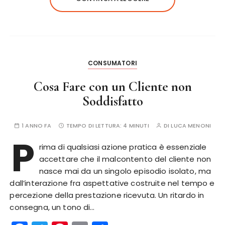
b
r
st
vi
o
di
o
k
CONSUMATORI
Cosa Fare con un Cliente non
Soddisfatto
1 ANNO FA
TEMPO DI LETTURA:
4 MINUTI
DI
LUCA MENONI
P
rima di qualsiasi azione pratica è essenziale
accettare che il malcontento del cliente non
nasce mai da un singolo episodio isolato, ma
dall’interazione fra aspettative costruite nel tempo e
percezione della prestazione ricevuta. Un ritardo in
consegna, un tono di…