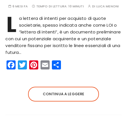
6 MESI FA
TEMPO DI LETTURA:
10 MINUTI
DI
LUCA MENONI
L
a lettera di intenti per acquisto di quote
societarie, spesso indicata anche come LOI o
“lettera di intenti”, è un documento preliminare
con cui un potenziale acquirente e un potenziale
venditore fissano per iscritto le linee essenziali di una
futura…
F
T
Pi
E
C
a
w
n
m
o
c
it
te
ai
n
e
te
re
l
di
CONTINUA A LEGGERE
b
r
st
vi
o
di
o