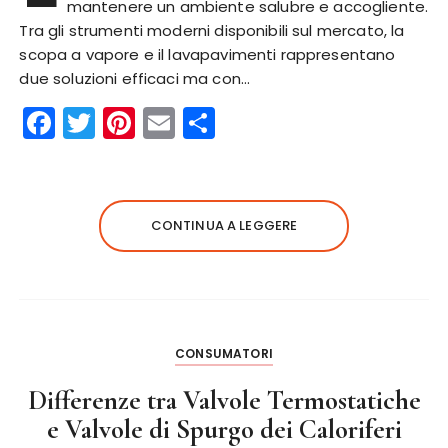
mantenere un ambiente salubre e accogliente.
Tra gli strumenti moderni disponibili sul mercato, la
scopa a vapore e il lavapavimenti rappresentano
due soluzioni efficaci ma con…
F
T
Pi
E
C
a
w
n
m
o
c
it
te
ai
n
e
te
re
l
di
CONTINUA A LEGGERE
b
r
st
vi
o
di
o
k
CONSUMATORI
Differenze tra Valvole Termostatiche
e Valvole di Spurgo dei Caloriferi