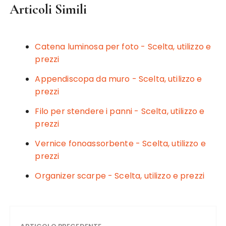
Articoli Simili
c
it
te
ai
n
e
te
re
l
di
b
r
st
vi
Catena luminosa per foto - Scelta, utilizzo e
o
di
prezzi
o
Appendiscopa da muro - Scelta, utilizzo e
k
prezzi
Filo per stendere i panni - Scelta, utilizzo e
prezzi
Vernice fonoassorbente - Scelta, utilizzo e
prezzi
Organizer scarpe - Scelta, utilizzo e prezzi