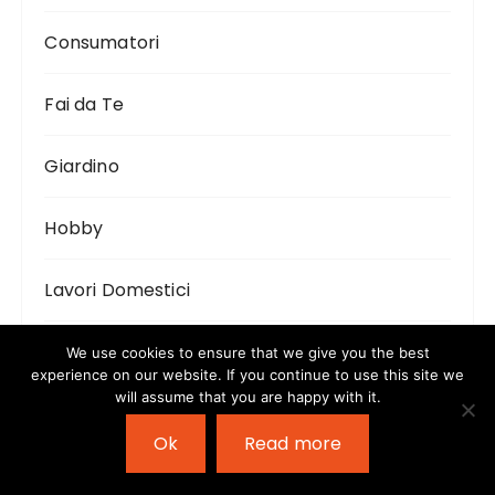
Consumatori
Fai da Te
Giardino
Hobby
Lavori Domestici
Recensioni e Consigli su Prodotti
We use cookies to ensure that we give you the best
experience on our website. If you continue to use this site we
will assume that you are happy with it.
Sport
Ok
Read more