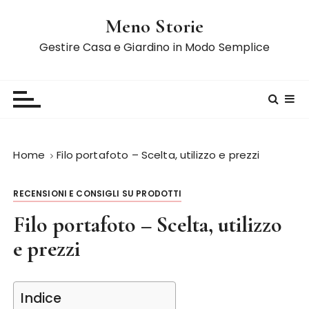
S
Meno Storie
a
l
Gestire Casa e Giardino in Modo Semplice
t
a
a
l
c
o
Home
Filo portafoto – Scelta, utilizzo e prezzi
n
t
RECENSIONI E CONSIGLI SU PRODOTTI
e
n
Filo portafoto – Scelta, utilizzo
u
e prezzi
t
o
Indice