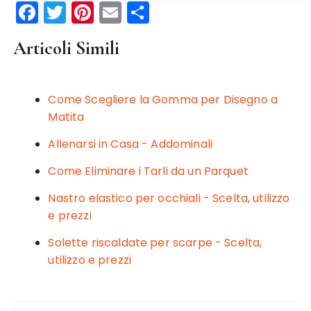
F
T
Pi
E
C
a
w
n
m
o
Articoli Simili
c
it
te
ai
n
e
te
re
l
di
b
r
st
vi
Come Scegliere la Gomma per Disegno a
o
di
Matita
o
Allenarsi in Casa - Addominali
k
Come Eliminare i Tarli da un Parquet
Nastro elastico per occhiali - Scelta, utilizzo
e prezzi
Solette riscaldate per scarpe - Scelta,
utilizzo e prezzi