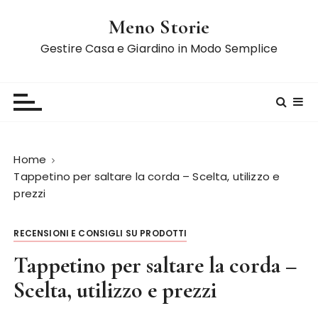
S
Meno Storie
a
l
Gestire Casa e Giardino in Modo Semplice
t
a
a
l
c
o
Home
n
Tappetino per saltare la corda – Scelta, utilizzo e
t
prezzi
e
n
RECENSIONI E CONSIGLI SU PRODOTTI
u
t
Tappetino per saltare la corda –
o
Scelta, utilizzo e prezzi