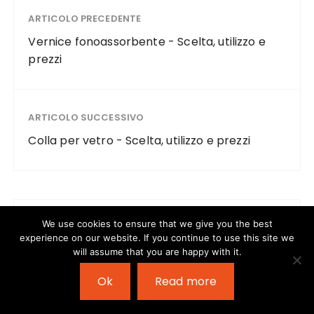
ARTICOLO PRECEDENTE
Vernice fonoassorbente - Scelta, utilizzo e
prezzi
ARTICOLO SUCCESSIVO
Colla per vetro - Scelta, utilizzo e prezzi
We use cookies to ensure that we give you the best
CATEGORIE
experience on our website. If you continue to use this site we
will assume that you are happy with it.
Altro
Ok
Read more
Casa