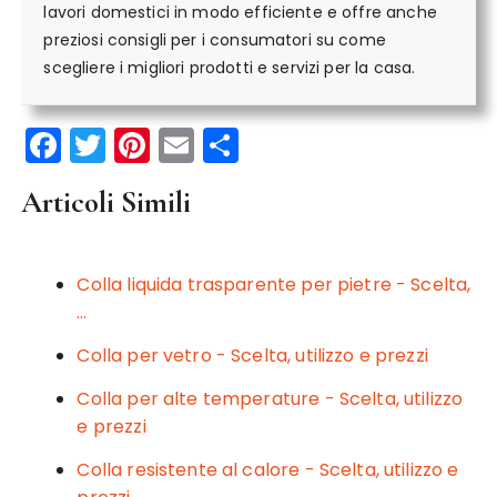
lavori domestici in modo efficiente e offre anche
preziosi consigli per i consumatori su come
scegliere i migliori prodotti e servizi per la casa.
F
T
Pi
E
C
a
w
n
m
o
Articoli Simili
c
it
te
ai
n
e
te
re
l
di
b
r
st
vi
Colla liquida trasparente per pietre - Scelta,
o
di
…
o
Colla per vetro - Scelta, utilizzo e prezzi
k
Colla per alte temperature - Scelta, utilizzo
e prezzi
Colla resistente al calore - Scelta, utilizzo e