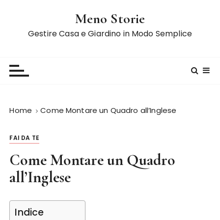
S
Meno Storie
a
l
Gestire Casa e Giardino in Modo Semplice
t
a
a
l
c
o
Home
Come Montare un Quadro all’Inglese
n
t
FAI DA TE
e
n
Come Montare un Quadro
u
all’Inglese
t
o
Indice