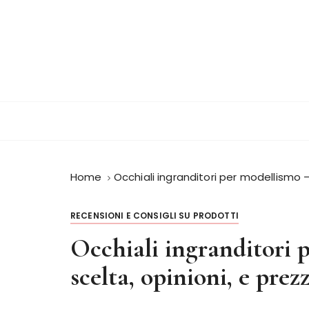
S
a
l
t
a
a
l
c
o
n
Home
Occhiali ingranditori per modellismo – 
t
e
n
RECENSIONI E CONSIGLI SU PRODOTTI
u
Occhiali ingranditori 
t
o
scelta, opinioni, e prezz