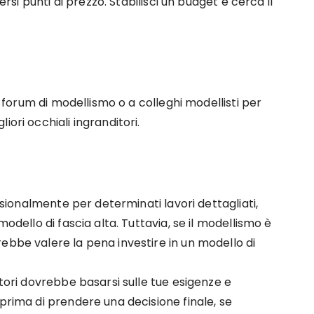
ersi punti di prezzo. Stabilisci un budget e cerca il
in forum di modellismo o a colleghi modellisti per
ori occhiali ingranditori.
casionalmente per determinati lavori dettagliati,
modello di fascia alta. Tuttavia, se il modellismo è
ebbe valere la pena investire in un modello di
itori dovrebbe basarsi sulle tue esigenze e
 prima di prendere una decisione finale, se