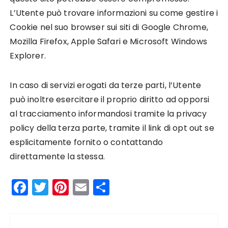
L’Utente può trovare informazioni su come gestire i
Cookie nel suo browser sui siti di Google Chrome,
Mozilla Firefox, Apple Safari e Microsoft Windows
Explorer.
In caso di servizi erogati da terze parti, l’Utente
può inoltre esercitare il proprio diritto ad opporsi
al tracciamento informandosi tramite la privacy
policy della terza parte, tramite il link di opt out se
esplicitamente fornito o contattando
direttamente la stessa.
F
T
Pi
E
C
a
w
n
m
o
c
it
te
ai
n