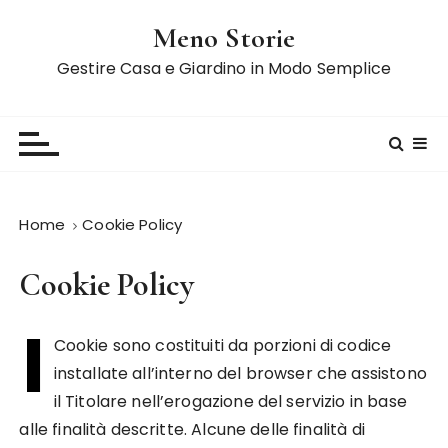
S
Meno Storie
a
l
Gestire Casa e Giardino in Modo Semplice
t
a
a
l
c
o
Home
Cookie Policy
n
t
Cookie Policy
e
n
I
u
Cookie sono costituiti da porzioni di codice
t
installate all’interno del browser che assistono
o
il Titolare nell’erogazione del servizio in base
alle finalità descritte. Alcune delle finalità di