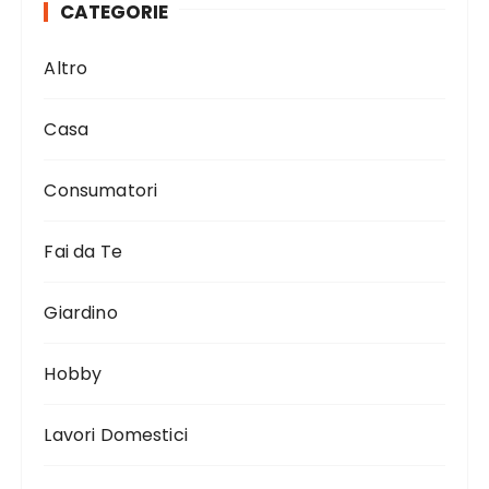
e
te
re
l
di
CATEGORIE
b
r
st
vi
Altro
o
di
o
Casa
k
Consumatori
Fai da Te
Giardino
Hobby
Lavori Domestici