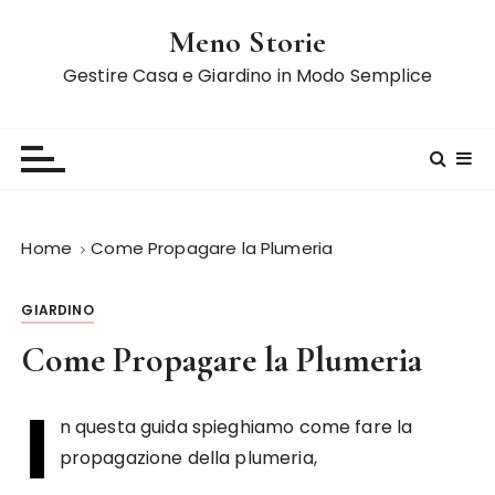
S
Meno Storie
a
l
Gestire Casa e Giardino in Modo Semplice
t
a
a
l
c
o
Home
Come Propagare la Plumeria
n
t
GIARDINO
e
n
Come Propagare la Plumeria
u
t
I
o
n questa guida spieghiamo come fare la
propagazione della plumeria,