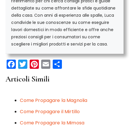
riferimento per chi cerca consigli pratici e guide
dettagliate su come affrontare le sfide quotidiane
della casa. Con anni di esperienza alle spalle, Luca
condivide le sue conoscenze su come eseguire
lavori domestici in modo efficiente e offre anche
preziosi consigli per i consumatori su come
scegliere i migliori prodotti e servizi per la casa.
F
T
Pi
E
C
a
w
n
m
o
Articoli Simili
c
it
te
ai
n
e
te
re
l
di
b
r
st
vi
Come Propagare la Magnolia
o
di
Come Propagare il Mirtillo
o
Come Propagare la Mimosa
k