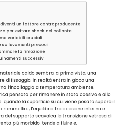
e diventi un fattore controproducente
zo per evitare shock del collante
e variabili cruciali
e sollevamenti precoci
rammare la rimozione
quinamenti successivi
materiale caldo sembra, a prima vista, una
di fissaggio; in realtà entra in gioco una
na l’incollaggio a temperatura ambiente.
rica pensata per rimanere in stato coesivo e allo
: quando la superficie su cui viene posato supera il
a rammollire, l’equilibrio fra coesione interna e
 del supporto scavalca la transizione vetrosa di
venta più morbido, tende a fluire e,