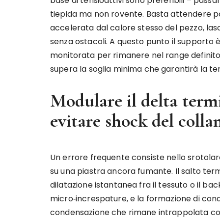
base di tensioattivi sono preferibili – pas
tiepida ma non rovente. Basta attendere po
accelerata dal calore stesso del pezzo, lasc
senza ostacoli. A questo punto il supporto è
monitorata per rimanere nel range definito 
supera la soglia minima che garantirà la ten
Modulare il delta termi
evitare shock del colla
Un errore frequente consiste nello srotolar
su una piastra ancora fumante. Il salto te
dilatazione istantanea fra il tessuto o il bac
micro‑increspature, e la formazione di cond
condensazione che rimane intrappolata com