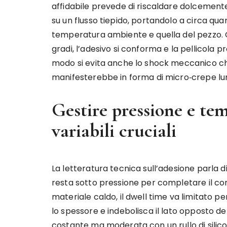
affidabile prevede di riscaldare dolcemente
su un flusso tiepido, portandolo a circa qu
temperatura ambiente e quella del pezzo. Q
gradi, l’adesivo si conforma e la pellicola p
modo si evita anche lo shock meccanico che,
manifesterebbe in forma di micro‑crepe lung
Gestire pressione e te
variabili cruciali
La letteratura tecnica sull’adesione parla di 
resta sotto pressione per completare il con
materiale caldo, il dwell time va limitato p
lo spessore e indebolisca il lato opposto de
costante ma moderata con un rullo di silic