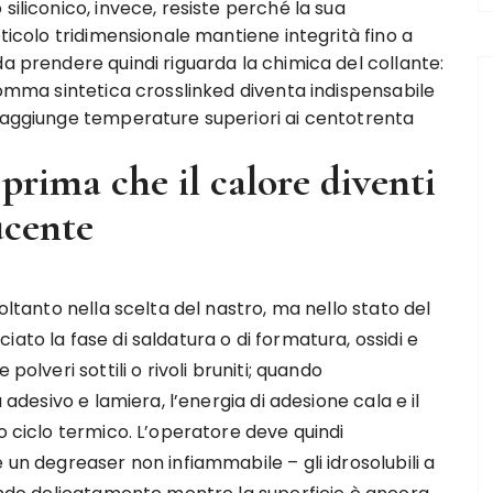
siliconico, invece, resiste perché la sua
eticolo tridimensionale mantiene integrità fino a
da prendere quindi riguarda la chimica del collante:
 gomma sintetica crosslinked diventa indispensabile
 raggiunge temperature superiori ai centotrenta
 prima che il calore diventi
ucente
oltanto nella scelta del nastro, ma nello stato del
ato la fase di saldatura o di formatura, ossidi e
polveri sottili o rivoli bruniti; quando
 adesivo e lamiera, l’energia di adesione cala e il
o ciclo termico. L’operatore deve quindi
 un degreaser non infiammabile – gli idrosolubili a