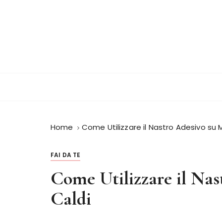
S
a
l
t
a
a
l
c
o
n
Home
Come Utilizzare il Nastro Adesivo su M
t
e
n
FAI DA TE
u
Come Utilizzare il Nas
t
o
Caldi