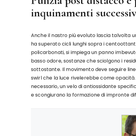
Pulizia post distacco e
inquinamenti successiv
Anche il nastro più evoluto lascia talvolta 
ha superato cicli lunghi sopra i centoottant
policarbonati, si impiega un panno imbevuto
basso odore, sostanze che sciolgono i residui
sottostante. Il movimento deve seguire linee
swirl che la luce rivelerebbe come opacità.
necessario, un velo di antiossidante specifi
e scongiurano la formazione di impronte diffi