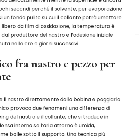
sando delicatamente mentre la superficie è ancora
chi secondi perché il solvente, per evaporazione
i un fondo pulito su cui il collante potrà umettare
 libero da film di ossidazione, la temperatura è
dal produttore del nastro e l’adesione iniziale
uta nelle ore o giorni successivi.
co fra nastro e pezzo per
nte
e il nastro direttamente dalla bobina e poggiarlo
rmico provoca due fenomeni: una differenza di
king del nastro e il collante, che si traduce in
ensa interna se l’aria attorno è umida,
e bolle sotto il supporto. Una tecnica più