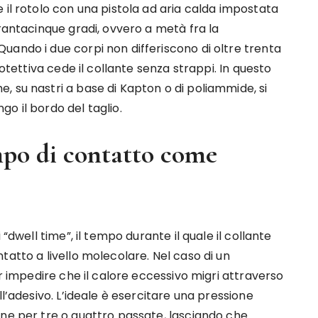
 il rotolo con una pistola ad aria calda impostata
arantacinque gradi, ovvero a metà fra la
uando i due corpi non differiscono di oltre trenta
rotettiva cede il collante senza strappi. In questo
 su nastri a base di Kapton o di poliammide, si
o il bordo del taglio.
mpo di contatto come
“dwell time”, il tempo durante il quale il collante
tatto a livello molecolare. Nel caso di un
er impedire che il calore eccessivo migri attraverso
ll’adesivo. L’ideale è esercitare una pressione
one per tre o quattro passate, lasciando che