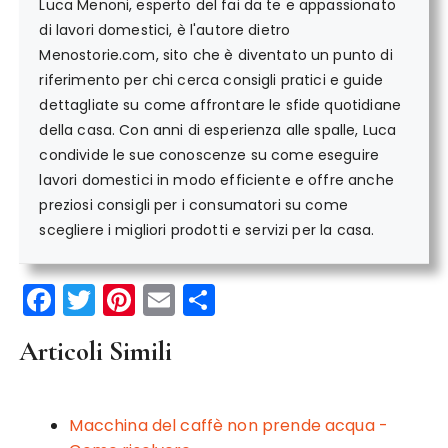
Luca Menoni, esperto del fai da te e appassionato
di lavori domestici, è l'autore dietro
Menostorie.com, sito che è diventato un punto di
riferimento per chi cerca consigli pratici e guide
dettagliate su come affrontare le sfide quotidiane
della casa. Con anni di esperienza alle spalle, Luca
condivide le sue conoscenze su come eseguire
lavori domestici in modo efficiente e offre anche
preziosi consigli per i consumatori su come
scegliere i migliori prodotti e servizi per la casa.
F
T
Pi
E
C
a
w
n
m
o
Articoli Simili
c
it
te
ai
n
e
te
re
l
di
b
r
st
vi
Macchina del caffè non prende acqua -