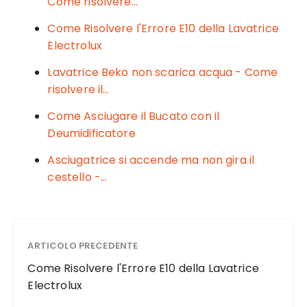
o
di
Come risolvere…
o
Come Risolvere l'Errore E10 della Lavatrice
k
Electrolux
Lavatrice Beko non scarica acqua - Come
risolvere il…
Come Asciugare il Bucato con il
Deumidificatore
Asciugatrice si accende ma non gira il
cestello -…
ARTICOLO PRECEDENTE
Come Risolvere l'Errore E10 della Lavatrice
Electrolux