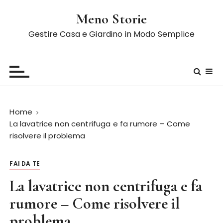
S
Meno Storie
a
l
Gestire Casa e Giardino in Modo Semplice
t
a
a
l
c
o
Home
n
La lavatrice non centrifuga e fa rumore – Come
t
risolvere il problema
e
n
FAI DA TE
u
t
La lavatrice non centrifuga e fa
o
rumore – Come risolvere il
problema